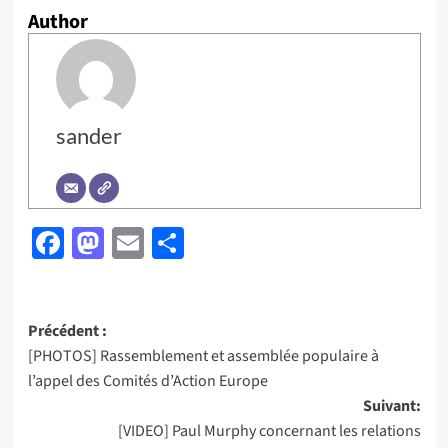
Author
sander
Facebook
Mastodon
Email
Partager
Navigation
Précédent :
[PHOTOS] Rassemblement et assemblée populaire à
d’article
l’appel des Comités d’Action Europe
Suivant:
[VIDEO] Paul Murphy concernant les relations