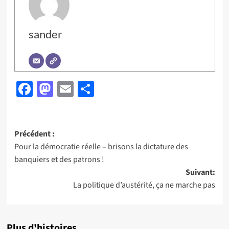
sander
Facebook
Mastodon
Email
Partager
Navigation
Précédent :
Pour la démocratie réelle – brisons la dictature des
d’article
banquiers et des patrons !
Suivant:
La politique d’austérité, ça ne marche pas
Plus d'histoires