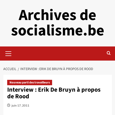
Aller
Archives de
au
contenu
socialisme.be
Menu
principal
ACCUEIL
INTERVIEW : ERIK DE BRUYN À PROPOS DE ROOD
Nouveau parti des travailleurs
Interview : Erik De Bruyn à propos
de Rood
juin 17, 2011