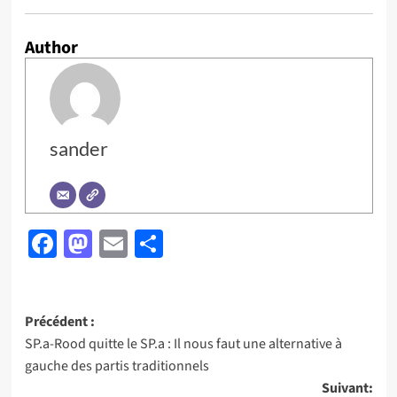
Author
sander
Facebook
Mastodon
Email
Partager
Navigation
Précédent :
SP.a-Rood quitte le SP.a : Il nous faut une alternative à
d’article
gauche des partis traditionnels
Suivant: