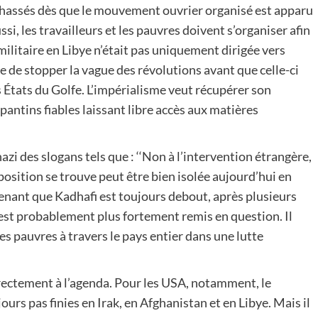
é chassés dès que le mouvement ouvrier organisé est apparu
ssi, les travailleurs et les pauvres doivent s’organiser afin
 militaire en Libye n’était pas uniquement dirigée vers
sme de stopper la vague des révolutions avant que celle-ci
 États du Golfe. L’impérialisme veut récupérer son
 pantins fiables laissant libre accès aux matières
zi des slogans tels que : ‘‘Non à l’intervention étrangère,
position se trouve peut être bien isolée aujourd’hui en
tenant que Kadhafi est toujours debout, après plusieurs
 est probablement plus fortement remis en question. Il
les pauvres à travers le pays entier dans une lutte
irectement à l’agenda. Pour les USA, notamment, le
urs pas finies en Irak, en Afghanistan et en Libye. Mais il