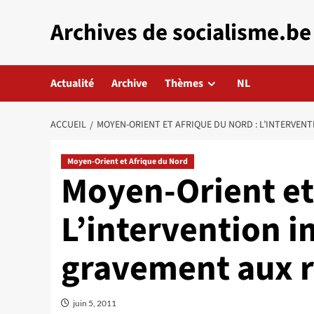
Aller
Archives de socialisme.be
au
contenu
Actualité
Archive
Thèmes
NL
ACCUEIL
MOYEN-ORIENT ET AFRIQUE DU NORD : L’INTERVEN
Moyen-Orient et Afrique du Nord
Moyen-Orient et
L’intervention i
gravement aux r
juin 5, 2011