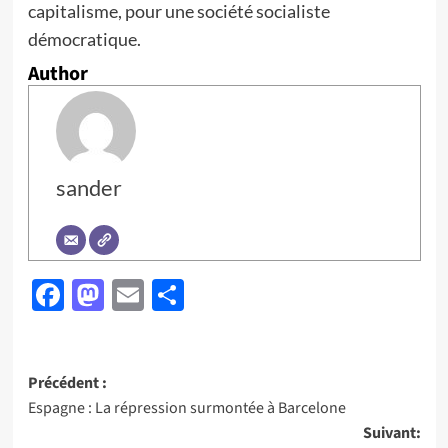
capitalisme, pour une société socialiste
démocratique.
Author
sander
Facebook
Mastodon
Email
Partager
Navigation
Précédent :
Espagne : La répression surmontée à Barcelone
d’article
Suivant: