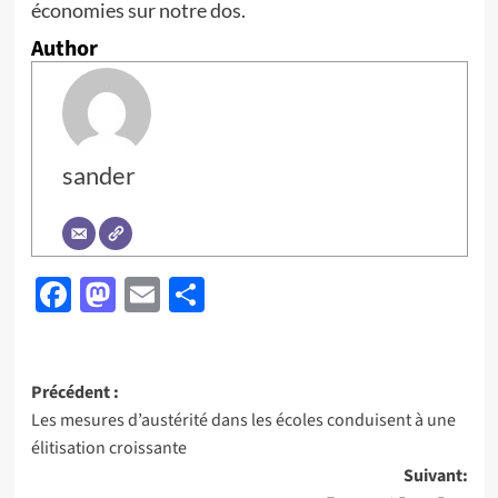
économies sur notre dos.
Author
sander
Facebook
Mastodon
Email
Partager
Navigation
Précédent :
Les mesures d’austérité dans les écoles conduisent à une
d’article
élitisation croissante
Suivant: