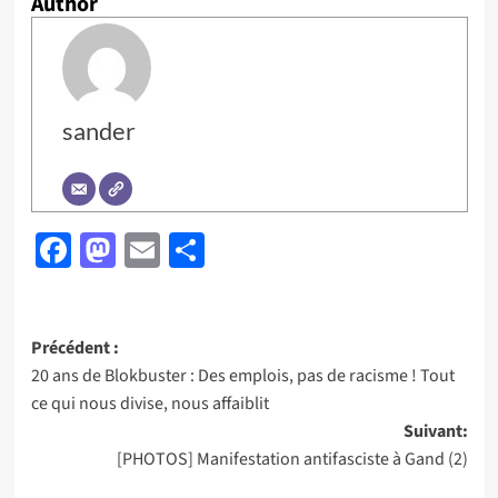
Author
sander
Facebook
Mastodon
Email
Partager
Navigation
Précédent :
20 ans de Blokbuster : Des emplois, pas de racisme ! Tout
d’article
ce qui nous divise, nous affaiblit
Suivant:
[PHOTOS] Manifestation antifasciste à Gand (2)