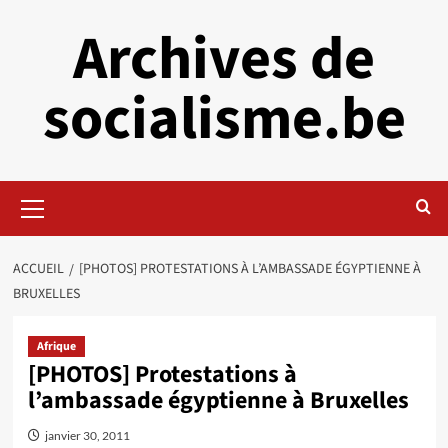
Aller
Archives de
au
contenu
socialisme.be
Menu
principal
ACCUEIL
[PHOTOS] PROTESTATIONS À L’AMBASSADE ÉGYPTIENNE À
BRUXELLES
Afrique
[PHOTOS] Protestations à
l’ambassade égyptienne à Bruxelles
janvier 30, 2011