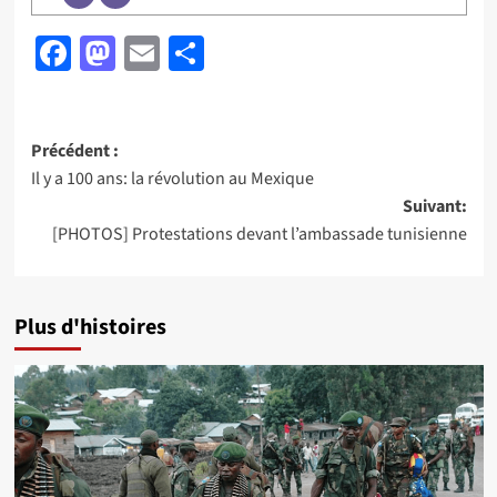
Facebook
Mastodon
Email
Partager
Navigation
Précédent :
Il y a 100 ans: la révolution au Mexique
d’article
Suivant:
[PHOTOS] Protestations devant l’ambassade tunisienne
Plus d'histoires