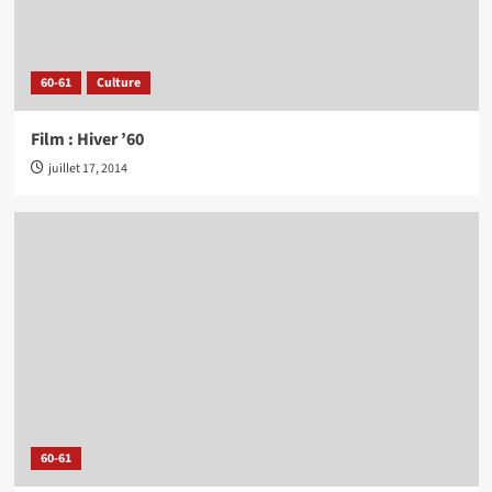
60-61
Culture
Film : Hiver ’60
juillet 17, 2014
60-61