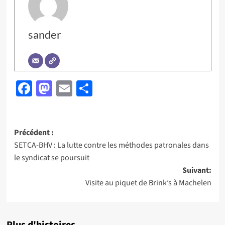
sander
Facebook
Mastodon
Email
Partager
Navigation
Précédent :
SETCA-BHV : La lutte contre les méthodes patronales dans
d’article
le syndicat se poursuit
Suivant:
Visite au piquet de Brink’s à Machelen