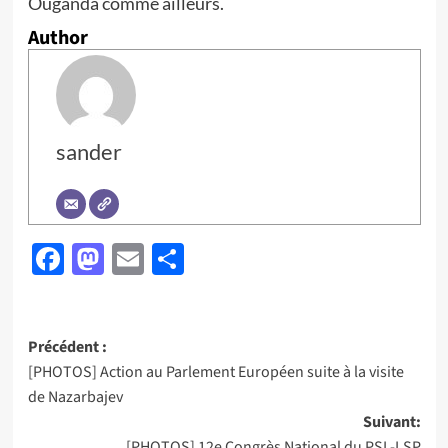
Ouganda comme ailleurs.
Author
sander
Facebook
Mastodon
Email
Partager
Navigation
Précédent :
[PHOTOS] Action au Parlement Européen suite à la visite
d’article
de Nazarbajev
Suivant:
[PHOTOS] 12e Congrès National du PSL-LSP