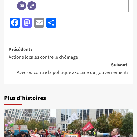
Facebook
Mastodon
Email
Partager
Navigation
Précédent :
Actions locales contre le chômage
d’article
Suivant:
Avec ou contre la politique asociale du gouvernement?
Plus d'histoires