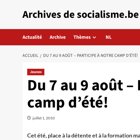
Aller
Archives de socialisme.be
au
contenu
Actualité
Archive
Thèmes
NL
ACCUEIL
DU 7 AU 9 AOÛT – PARTICIPE À NOTRE CAMP D’ÉTÉ!
Jeunes
Du 7 au 9 août – 
camp d’été!
juillet 1, 2010
Cet été, place à la détente et à la formation m