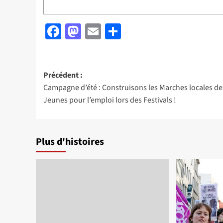
Facebook
Mastodon
Email
Partager
Navigation
Précédent :
Campagne d’été : Construisons les Marches locales de
d’article
Jeunes pour l’emploi lors des Festivals !
Plus d'histoires