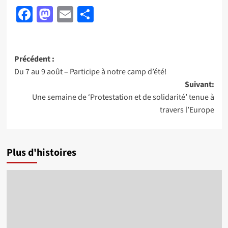
Facebook
Mastodon
Email
Partager
Navigation
Précédent :
Du 7 au 9 août – Participe à notre camp d’été!
d’article
Suivant:
Une semaine de ‘Protestation et de solidarité’ tenue à
travers l’Europe
Plus d'histoires