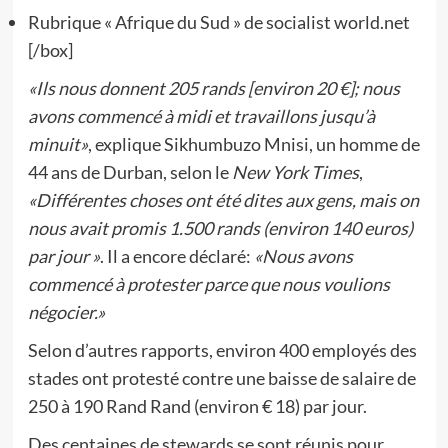
Rubrique « Afrique du Sud » de socialist world.net
[/box]
«Ils nous donnent 205 rands [environ 20 €]; nous
avons commencé à midi et travaillons jusqu’à
minuit»
, explique Sikhumbuzo Mnisi, un homme de
44 ans de Durban, selon le
New York Times
,
«Différentes choses ont été dites aux gens, mais on
nous avait promis 1.500 rands (environ 140 euros)
par jour »
. Il a encore déclaré:
«Nous avons
commencé à protester parce que nous voulions
négocier.»
Selon d’autres rapports, environ 400 employés des
stades ont protesté contre une baisse de salaire de
250 à 190 Rand Rand (environ € 18) par jour.
Des centaines de stewards se sont réunis pour