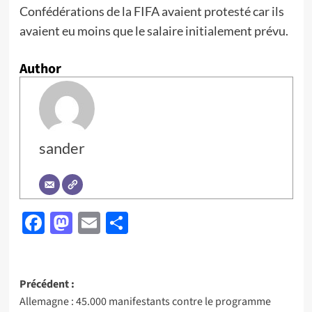
Confédérations de la FIFA avaient protesté car ils
avaient eu moins que le salaire initialement prévu.
Author
sander
Facebook
Mastodon
Email
Partager
Navigation
Précédent :
Allemagne : 45.000 manifestants contre le programme
d’article