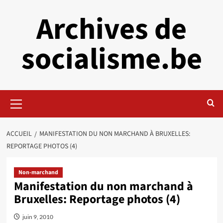
Aller
Archives de
au
contenu
socialisme.be
Menu
principal
ACCUEIL
MANIFESTATION DU NON MARCHAND À BRUXELLES:
REPORTAGE PHOTOS (4)
Non-marchand
Manifestation du non marchand à
Bruxelles: Reportage photos (4)
juin 9, 2010