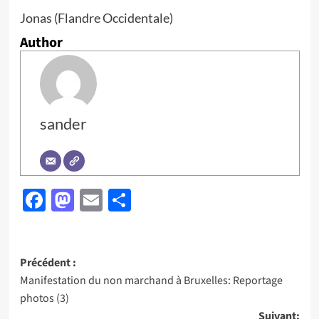
Jonas (Flandre Occidentale)
Author
sander
Facebook
Mastodon
Email
Partager
Navigation
Précédent :
Manifestation du non marchand à Bruxelles: Reportage
d’article
photos (3)
Suivant: