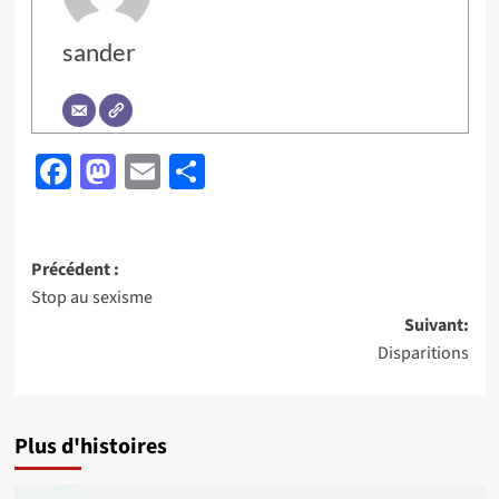
sander
Facebook
Mastodon
Email
Partager
Navigation
Précédent :
Stop au sexisme
d’article
Suivant:
Disparitions
Plus d'histoires