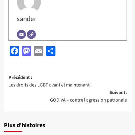
sander
Facebook
Mastodon
Email
Partager
Navigation
Précédent :
Les droits des LGBT avant et maintenant
d’article
Suivant:
GODIVA – contre l’agression patronale
Plus d'histoires