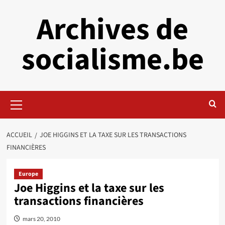
Aller
Archives de
au
contenu
socialisme.be
Menu
principal
ACCUEIL
JOE HIGGINS ET LA TAXE SUR LES TRANSACTIONS
FINANCIÈRES
Europe
Joe Higgins et la taxe sur les
transactions financières
mars 20, 2010