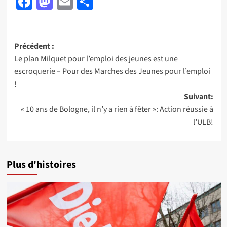
Facebook
Mastodon
Email
Partager
Navigation
Précédent :
Le plan Milquet pour l’emploi des jeunes est une
d’article
escroquerie – Pour des Marches des Jeunes pour l’emploi
!
Suivant:
« 10 ans de Bologne, il n’y a rien à fêter »: Action réussie à
l’ULB!
Plus d'histoires