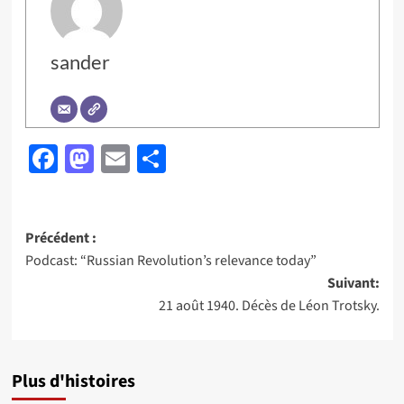
sander
Facebook
Mastodon
Email
Partager
Navigation
Précédent :
Podcast: “Russian Revolution’s relevance today”
d’article
Suivant:
21 août 1940. Décès de Léon Trotsky.
Plus d'histoires