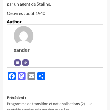
par un agent de Staline.
Oeuvres : août 1940
Author
sander
Facebook
Mastodon
Email
Partager
Navigation
Précédent :
Programme de transition et nationalisations (2) – Le
d’article