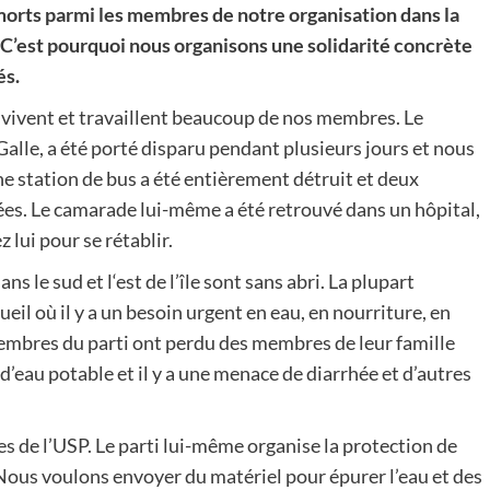
 morts parmi les membres de notre organisation dans la
. C’est pourquoi nous organisons une solidarité concrète
és.
 vivent et travaillent beaucoup de nos membres. Le
alle, a été porté disparu pendant plusieurs jours et nous
une station de bus a été entièrement détruit et deux
dées. Le camarade lui-même a été retrouvé dans un hôpital,
 lui pour se rétablir.
s le sud et l‘est de l’île sont sans abri. La plupart
l où il y a un besoin urgent en eau, en nourriture, en
bres du parti ont perdu des membres de leur famille
eau potable et il y a une menace de diarrhée et d’autres
 de l’USP. Le parti lui-même organise la protection de
 Nous voulons envoyer du matériel pour épurer l’eau et des