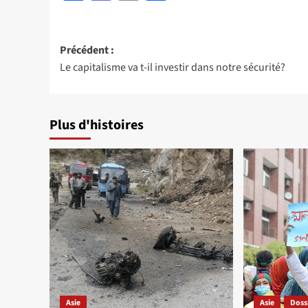
Navigation
Précédent :
Le capitalisme va t-il investir dans notre sécurité?
d’article
Plus d'histoires
Asie
Asie
Doss