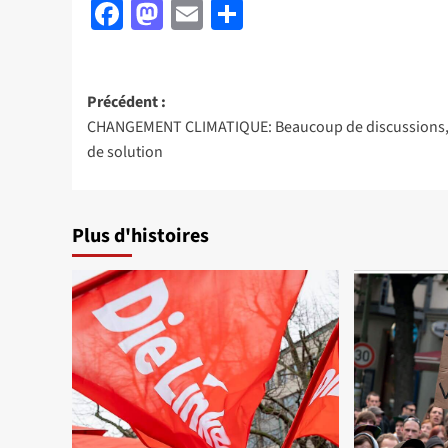
Facebook
Mastodon
Email
Partager
Navigation
Précédent :
CHANGEMENT CLIMATIQUE: Beaucoup de discussions,
d’article
de solution
Plus d'histoires