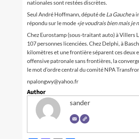
nationales sont restées discrètes.
Seul André Hoffmann, député de
La Gauche
a i
répondu sur le mode
«je voudrais bien mais je 
Chez Eurostamp (sous-traitant auto) à Villers L
107 personnes licenciées. Chez Delphi, à Basch
kilomètres et une frontière séparent ces deux en
offensive patronale sans frontières, la converge
le mot d’ordre central du comité NPA Transfr
npalongwy@yahoo.fr
Author
sander