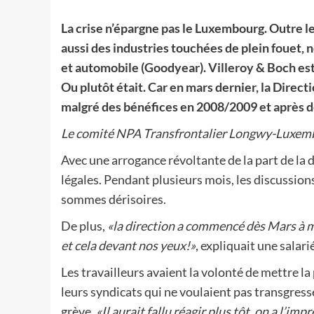
La crise n’épargne pas le Luxembourg. Outre 
aussi des industries touchées de plein fouet,
et automobile (Goodyear). Villeroy & Boch est 
Ou plutôt était. Car en mars dernier, la Direct
malgré des bénéfices en 2008/2009 et après d
Le comité NPA Transfrontalier Longwy-Luxem
Avec une arrogance révoltante de la part de la 
légales. Pendant plusieurs mois, les discussions
sommes dérisoires.
De plus,
«la direction a commencé dès Mars à m
et cela devant nos yeux!»
, expliquait une salari
Les travailleurs avaient la volonté de mettre la
leurs syndicats qui ne voulaient pas transgresse
grève.
«Il aurait fallu réagir plus tôt, on a l’i