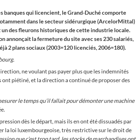
les banques qui licencient, le Grand-Duché comporte
 notamment dans le secteur sidérurgique (ArcelorMittal)
un des fleurons historiques de cette industrie locale.
ion annonçait la fermeture du site avec ses 230 salariés,
éjà 2 plans sociaux (2003=120 licenciés, 2006=180).
bourg.
direction, ne voulant pas payer plus que les indemnités
 ont piétiné, et la direction a continué de proposer des
esurer le temps qu’il fallait pour démonter une machine
ée.
 pression dès le départ, mais ils en ont été dissuadés par
r la loi luxembourgeoise, très restrictive sur le droit de
mpression que c’est trop tard, les stocks de marchandises ont