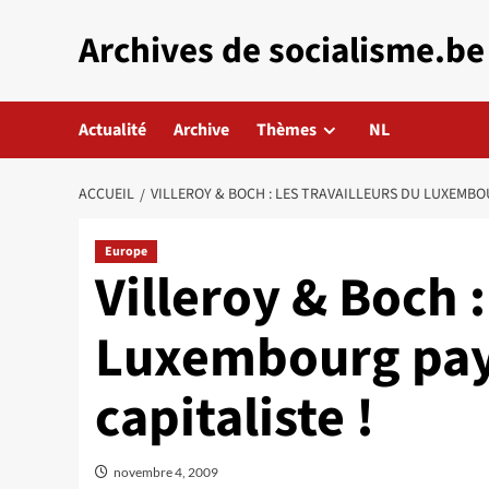
Aller
Archives de socialisme.be
au
contenu
Actualité
Archive
Thèmes
NL
ACCUEIL
VILLEROY & BOCH : LES TRAVAILLEURS DU LUXEMBOU
Europe
Villeroy & Boch :
Luxembourg paye
capitaliste !
novembre 4, 2009