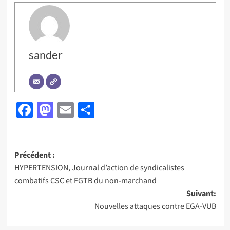
sander
Facebook
Mastodon
Email
Partager
Navigation
Précédent :
HYPERTENSION, Journal d’action de syndicalistes
d’article
combatifs CSC et FGTB du non-marchand
Suivant:
Nouvelles attaques contre EGA-VUB