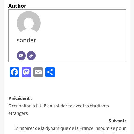
Author
sander
Facebook
Mastodon
Email
Partager
Navigation
Précédent :
Occupation à l’ULB en solidarité avec les étudiants
d’article
étrangers
Suivant:
S’inspirer de la dynamique de la France Insoumise pour