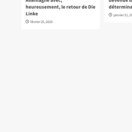
Allemagne avec,
devenue 
heureusement, le retour de Die
détermina
Linke
janvier 21, 
février 25, 2025