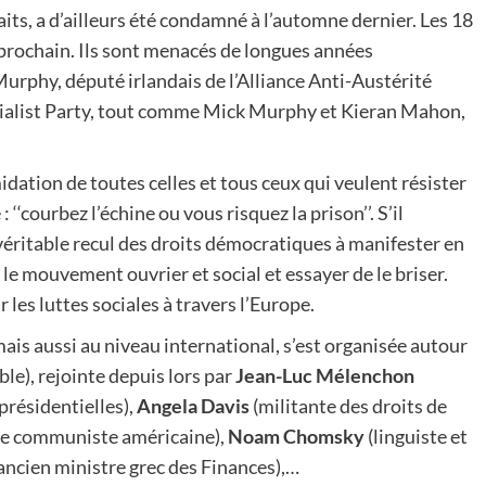
its, a d’ailleurs été condamné à l’automne dernier. Les 18
l prochain. Ils sont menacés de longues années
rphy, député irlandais de l’Alliance Anti-Austérité
ocialist Party, tout comme Mick Murphy et Kieran Mahon,
midation de toutes celles et tous ceux qui veulent résister
 ‘‘courbez l’échine ou vous risquez la prison’’. S’il
véritable recul des droits démocratiques à manifester en
le mouvement ouvrier et social et essayer de le briser.
les luttes sociales à travers l’Europe.
ais aussi au niveau international, s’est organisée autour
), rejointe depuis lors par
Jean-Luc Mélenchon
présidentielles),
Angela Davis
(militante des droits de
nte communiste américaine),
Noam Chomsky
(linguiste et
ancien ministre grec des Finances),…