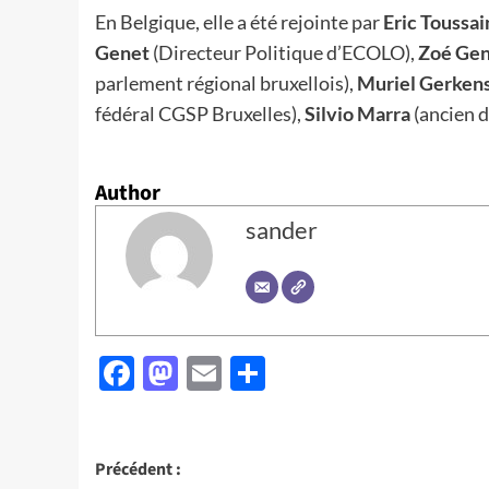
En Belgique, elle a été rejointe par
Eric Toussai
Genet
(Directeur Politique d’ECOLO),
Zoé Ge
parlement régional bruxellois),
Muriel Gerken
fédéral CGSP Bruxelles),
Silvio Marra
(ancien 
Author
sander
Facebook
Mastodon
Email
Partager
Navigation
Précédent :