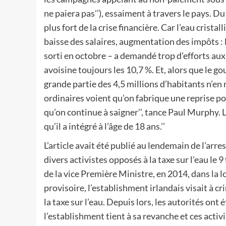
ne paiera pas’’), essaiment à travers le pays.
plus fort de la crise financière. Car l’eau crist
baisse des salaires, augmentation des impôts : l
sorti en octobre – a demandé trop d’efforts aux
avoisine toujours les 10,7 %. Et, alors que le 
grande partie des 4,5 millions d’habitants n’en r
ordinaires voient qu’on fabrique une reprise po
qu’on continue à saigner’’, tance Paul Murphy. Le
qu’il a intégré à l’âge de 18 ans.’’
L’article avait été publié au lendemain de l’ar
divers activistes opposés à la taxe sur l’eau le 9
de la vice Première Ministre, en 2014, dans la 
provisoire, l’establishment irlandais visait à cr
la taxe sur l’eau. Depuis lors, les autorités ont 
l’establishment tient à sa revanche et ces activi