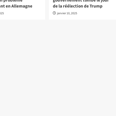
un problème
gouvernement tombe le jour
nt en Allemagne
de la réélection de Trump
2025
janvier 10, 2025