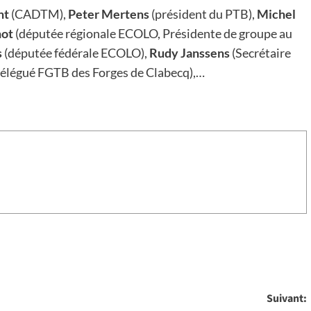
nt
(CADTM),
Peter Mertens
(président du PTB),
Michel
not
(députée régionale ECOLO, Présidente de groupe au
s
(députée fédérale ECOLO),
Rudy Janssens
(Secrétaire
délégué FGTB des Forges de Clabecq),…
Suivant: