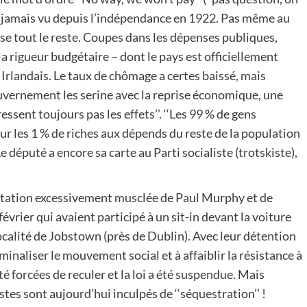
 Du jamais vu depuis l’indépendance en 1922. Pas même au
allise tout le reste. Coupes dans les dépenses publiques,
a rigueur budgétaire – dont le pays est officiellement
 Irlandais. Le taux de chômage a certes baissé, mais
gouvernement les serine avec la reprise économique, une
essent toujours pas les effets’’. ‘‘Les 99 % de gens
ur les 1 % de riches aux dépends du reste de la population
 député a encore sa carte au Parti socialiste (trotskiste),
restation excessivement musclée de Paul Murphy et de
 février qui avaient participé à un sit-in devant la voiture
localité de Jobstown (près de Dublin). Avec leur détention
iminaliser le mouvement social et à affaiblir la résistance à
été forcées de reculer et la loi a été suspendue. Mais
stes sont aujourd’hui inculpés de ‘‘séquestration’’ !