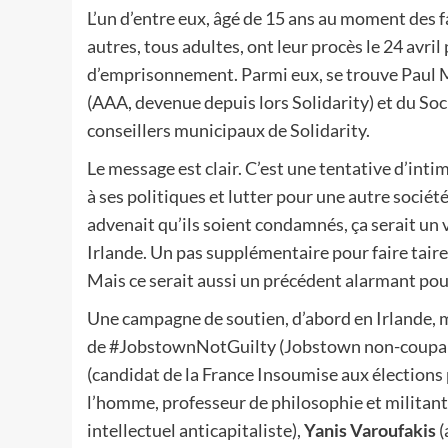
L’un d’entre eux, âgé de 15 ans au moment des fa
autres, tous adultes, ont leur procès le 24 avri
d’emprisonnement. Parmi eux, se trouve Paul Mu
(AAA, devenue depuis lors Solidarity) et du S
conseillers municipaux de Solidarity.
Le message est clair. C’est une tentative d’inti
à ses politiques et lutter pour une autre société :
advenait qu’ils soient condamnés, ça serait un 
Irlande. Un pas supplémentaire pour faire taire 
Mais ce serait aussi un précédent alarmant pour 
Une campagne de soutien, d’abord en Irlande, m
de #JobstownNotGuilty (Jobstown non-coupable
(candidat de la France Insoumise aux élections 
l’homme, professeur de philosophie et milita
intellectuel anticapitaliste),
Yanis Varoufakis
(