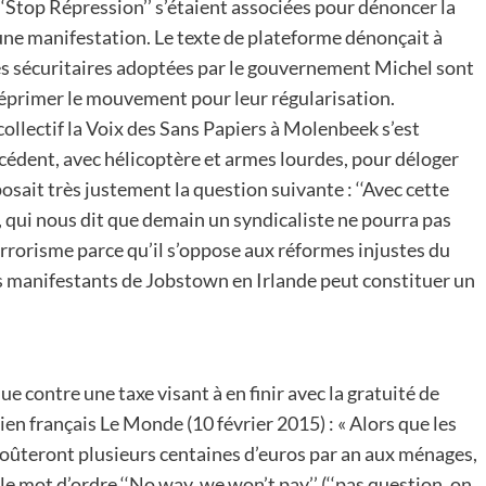
‘Stop Répression’’ s’étaient associées pour dénoncer la
d’une manifestation. Le texte de plateforme dénonçait à
es sécuritaires adoptées par le gouvernement Michel sont
 réprimer le mouvement pour leur régularisation.
collectif la Voix des Sans Papiers à Molenbeek s’est
écédent, avec hélicoptère et armes lourdes, pour déloger
it très justement la question suivante : ‘‘Avec cette
, qui nous dit que demain un syndicaliste ne pourra pas
rorisme parce qu’il s’oppose aux réformes injustes du
les manifestants de Jobstown en Irlande peut constituer un
 contre une taxe visant à en finir avec la gratuité de
ien français Le Monde (10 février 2015) : « Alors que les
coûteront plusieurs centaines d’euros par an aux ménages,
 mot d’ordre ‘‘No way, we won’t pay’’ (‘‘pas question, on