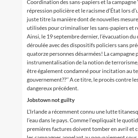
Coordination des sans-papiers et la campagne ‘
répression policière et le racisme d’État lors 
juste titre la manière dont de nouvelles mesur
utilisées pour criminaliser les sans-papiers et
Ainsi, le 19 septembre dernier, l’évacuation du 
déroulée avec des dispositifs policiers sans pr
quatorze personnes désarmées! La campagne posa
instrumentalisation de la notion de terrorisme
être également condamné pour incitation au ter
gouvernement??’’ A ce titre, le procès contre 
dangereux précédent.
Jobstown not guilty
L’Irlande a récemment connu une lutte titanesque
l’eau dans le pays. Comme l’expliquait le quotid
premières factures doivent tomber en avril et 
les campagnes appelant au non-paiement sous le