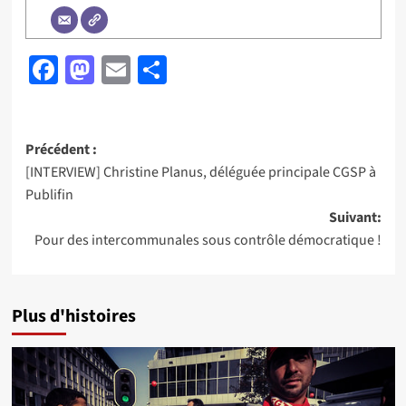
Facebook
Mastodon
Email
Partager
Navigation
Précédent :
[INTERVIEW] Christine Planus, déléguée principale CGSP à
d’article
Publifin
Suivant:
Pour des intercommunales sous contrôle démocratique !
Plus d'histoires