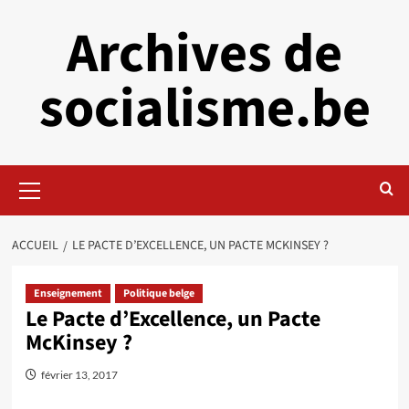
Aller
Archives de
au
contenu
socialisme.be
Menu
principal
ACCUEIL
LE PACTE D’EXCELLENCE, UN PACTE MCKINSEY ?
Enseignement
Politique belge
Le Pacte d’Excellence, un Pacte
McKinsey ?
février 13, 2017