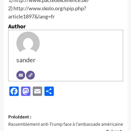
1) http://www.pactedexcellence.be/
2) http://www.skolo.org/spip.php?
article1897&lang=fr
Author
sander
Facebook
Mastodon
Email
Partager
Navigation
Précédent :
Rassemblement anti-Trump face à l’ambassade américaine
d’article