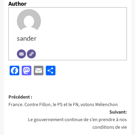
Author
sander
Facebook
Mastodon
Email
Partager
Navigation
Précédent :
France. Contre Fillon, le PS et le FN, votons Mélenchon
d’article
Suivant:
Le gouvernement continue de s’en prendre à nos
conditions de vie