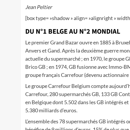
Jean Peltier
[box type= »shadow » align= »alignright » widt
DU N°1 BELGE AU N°2 MONDIAL
Le premier Grand Bazar ouvre en 1885 à Bruxell
Anvers et Gand. Après la deuxième guerre mondi
actuelle du supermarché ; en 1970, le groupe G
Brico GB ; en 1974, GB fusionne avec Immo-BM-
groupe français Carrefour (devenu actionnaire
Le groupe Carrefour Belgium compte aujourd’h
Carrefour, 280 supermarchés GB, 133 GB Conta
en Belgique dont 5.502 dans les GB intégrés et 
5.380 milliards d’euros.
L’ensemble des 78 supermarchés GB intégrés ont
bénéfice de 9 millions d’euros, 15% de plus que