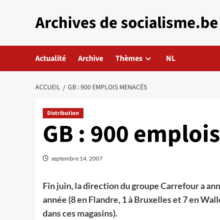
Aller
Archives de socialisme.be
au
contenu
Actualité
Archive
Thèmes
NL
ACCUEIL
GB : 900 EMPLOIS MENACÉS
Distribution
GB : 900 emploi
septembre 14, 2007
Fin juin, la direction du groupe Carrefour a 
année (8 en Flandre, 1 à Bruxelles et 7 en Wal
dans ces magasins).