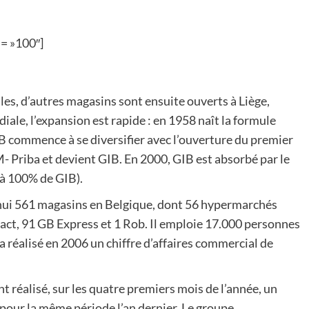
h= »100″]
es, d’autres magasins sont ensuite ouverts à Liège,
ale, l’expansion est rapide : en 1958 naît la formule
B commence à se diversifier avec l’ouverture du premier
 Priba et devient GIB. En 2000, GIB est absorbé par le
 à 100% de GIB).
ui 561 magasins en Belgique, dont 56 hypermarchés
ct, 91 GB Express et 1 Rob. Il emploie 17.000 personnes
a réalisé en 2006 un chiffre d’affaires commercial de
 réalisé, sur les quatre premiers mois de l’année, un
 pour la même période l’an dernier. Le groupe