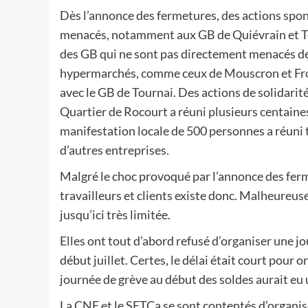
Dès l’annonce des fermetures, des actions spon
menacés, notamment aux GB de Quiévrain et Ter
des GB qui ne sont pas directement menacés de
hypermarchés, comme ceux de Mouscron et Froye
avec le GB de Tournai. Des actions de solidarit
Quartier de Rocourt a réuni plusieurs centaine
manifestation locale de 500 personnes a réuni t
d’autres entreprises.
Malgré le choc provoqué par l’annonce des ferm
travailleurs et clients existe donc. Malheureus
jusqu’ici très limitée.
Elles ont tout d’abord refusé d’organiser une jo
début juillet. Certes, le délai était court pour
journée de grève au début des soldes aurait eu
La CNE et le SETCa se sont contentés d’organis