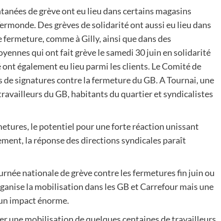
tanées de grève ont eu lieu dans certains magasins
monde. Des grèves de solidarité ont aussi eu lieu dans
 fermeture, comme à Gilly, ainsi que dans des
nnes qui ont fait grève le samedi 30 juin en solidarité
é ont également eu lieu parmi les clients. Le Comité de
s de signatures contre la fermeture du GB. A Tournai, une
ravailleurs du GB, habitants du quartier et syndicalistes
etures, le potentiel pour une forte réaction unissant
ement, la réponse des directions syndicales paraît
urnée nationale de grève contre les fermetures fin juin ou
 organise la mobilisation dans les GB et Carrefour mais une
 un impact énorme.
er une mobilisation de quelques centaines de travailleurs