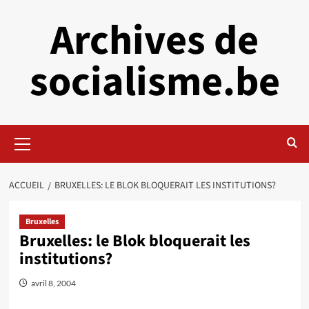
Aller
Archives de
au
contenu
socialisme.be
Menu
principal
ACCUEIL
BRUXELLES: LE BLOK BLOQUERAIT LES INSTITUTIONS?
Bruxelles
Bruxelles: le Blok bloquerait les
institutions?
avril 8, 2004