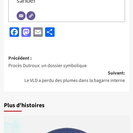
sander
Facebook
Mastodon
Email
Partager
Navigation
Précédent :
Procès Dutroux: un dossier symbolique
d’article
Suivant:
Le VLD a perdu des plumes dans la bagarre interne
Plus d'histoires