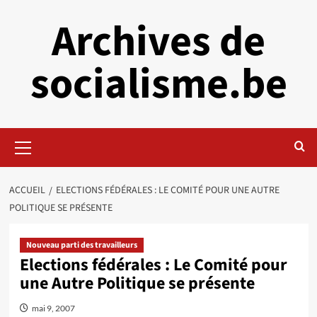
Aller
Archives de
au
contenu
socialisme.be
Menu
principal
ACCUEIL
ELECTIONS FÉDÉRALES : LE COMITÉ POUR UNE AUTRE
POLITIQUE SE PRÉSENTE
Nouveau parti des travailleurs
Elections fédérales : Le Comité pour
une Autre Politique se présente
mai 9, 2007