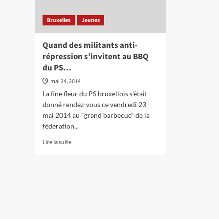
Bruxelles
Jeunes
Quand des militants anti-
répression s’invitent au BBQ
du PS…
mai 24, 2014
La fine fleur du PS bruxellois s'était
donné rendez-vous ce vendredi 23
mai 2014 au "grand barbecue" de la
fédération...
En
Lire la suite
savoir
plus
sur
Quand
des
militants
anti-
répression