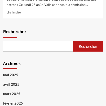
patrons Ce lundi 25 août, Valls annonçait la démission...
En
Lire la suite
savoir
plus
sur
Au
Rechercher
deuxième
temps
de
Rechercher
la
Valls…
Archives
mai 2025
avril 2025
mars 2025
février 2025