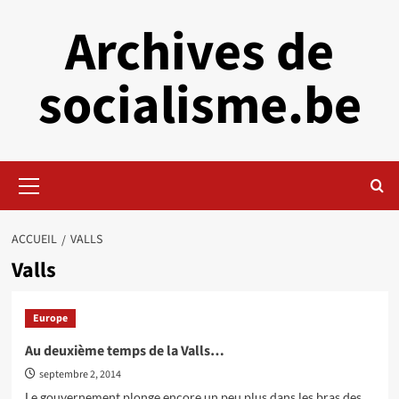
Aller
Archives de
au
contenu
socialisme.be
Menu
principal
ACCUEIL
VALLS
Valls
Europe
Au deuxième temps de la Valls…
septembre 2, 2014
Le gouvernement plonge encore un peu plus dans les bras des