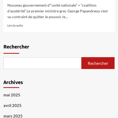
Nouveau gouvernement d'“unité nationale” = “coalition
d'austérité” Le premier ministre grec George Papandreou s'est
vu contraint de quitter le pouvoir le...
En
Lire la suite
savoir
plus
sur
Grèce
Rechercher
:
Le
premier
Rechercher
ministre
George
Papandreou
chassé
Archives
du
pouvoir
mai 2025
avril 2025
mars 2025