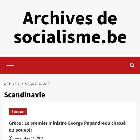
Aller
Archives de
au
contenu
socialisme.be
Menu
principal
ACCUEIL
SCANDINAVIE
Scandinavie
Europe
Grèce : Le premier ministre George Papandreou chassé
du pouvoir
novembre 11, 2011