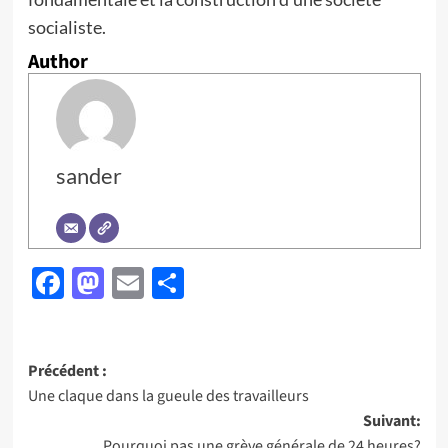
socialiste.
Author
sander
Facebook
Mastodon
Email
Partager
Navigation
Précédent :
Une claque dans la gueule des travailleurs
d’article
Suivant:
Pourquoi pas une grève générale de 24 heures?