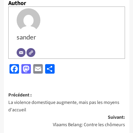
Author
sander
Facebook
Mastodon
Email
Partager
Navigation
Précédent :
La violence domestique augmente, mais pas les moyens
d’article
d'accueil
Suivant:
Vlaams Belang: Contre les chômeurs