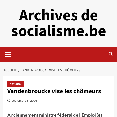
Aller
Archives de
au
contenu
socialisme.be
Menu
principal
ACCUEIL
VANDENBROUCKE VISE LES CHÔMEURS
National
Vandenbroucke vise les chômeurs
septembre 6, 2006
Anciennement ministre fédéral de l’Emploi (et