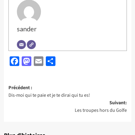
sander
Facebook
Mastodon
Email
Partager
Navigation
Précédent :
Dis-moi qui te paie et je te dirai qui tu es!
d’article
Suivant:
Les troupes hors du Golfe