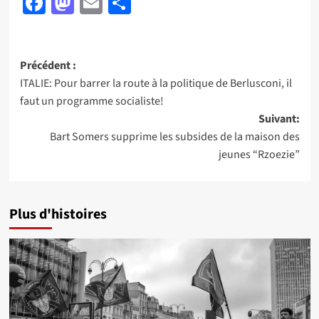
Facebook
Mastodon
Email
Partager
Navigation
Précédent :
ITALIE: Pour barrer la route à la politique de Berlusconi, il
d’article
faut un programme socialiste!
Suivant:
Bart Somers supprime les subsides de la maison des
jeunes “Rzoezie”
Plus d'histoires