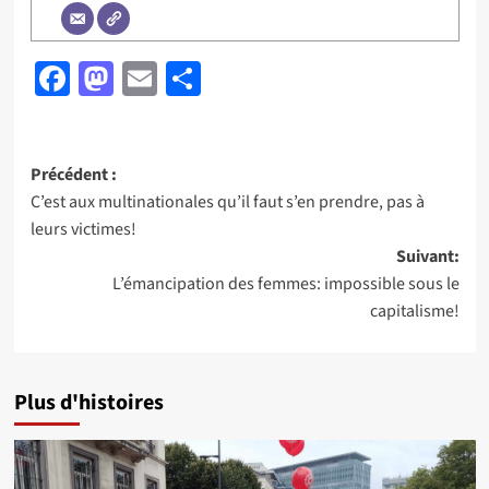
Facebook
Mastodon
Email
Partager
Navigation
Précédent :
C’est aux multinationales qu’il faut s’en prendre, pas à
d’article
leurs victimes!
Suivant:
L’émancipation des femmes: impossible sous le
capitalisme!
Plus d'histoires