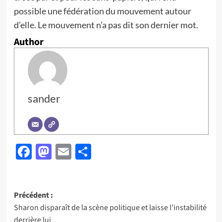
possible une fédération du mouvement autour
d’elle. Le mouvement n’a pas dit son dernier mot.
Author
sander
Facebook
Mastodon
Email
Partager
Navigation
Précédent :
Sharon disparaît de la scène politique et laisse l’instabilité
d’article
derrière lui