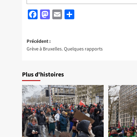
Facebook
Mastodon
Email
Partager
Navigation
Précédent :
Grève à Bruxelles. Quelques rapports
d’article
Plus d'histoires