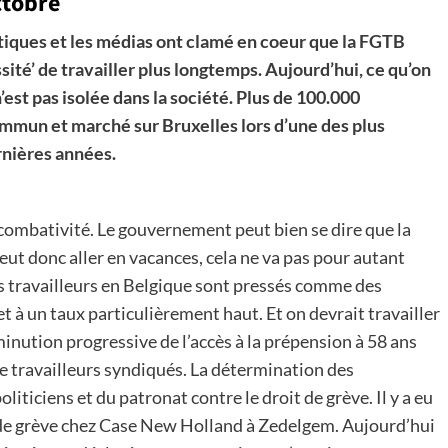
ctobre
itiques et les médias ont clamé en coeur que la FGTB
ssité’ de travailler plus longtemps. Aujourd’hui, ce qu’on
est pas isolée dans la société.
Plus de 100.000
ommun et marché sur Bruxelles lors d’une des plus
rnières années.
 combativité. Le gouvernement peut bien se dire que la
peut donc aller en vacances, cela ne va pas pour autant
es travailleurs en Belgique sont pressés comme des
et à un taux particulièrement haut. Et on devrait travailler
inution progressive de l’accès à la prépension à 58 ans
de travailleurs syndiqués. La détermination des
liticiens et du patronat contre le droit de grève. Il y a eu
 de grève chez Case New Holland à Zedelgem. Aujourd’hui