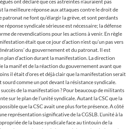
légués ont déclaré que ces astreintes n’auraient pas
est la meilleure réponse aux attaques contre le droit de
le patronat ne font qu’élargir la grève, et sont perdants
une réponse syndicale sérieuse est nécessaire; la défense
forme de revendications pour les actions à venir. En règle
festation était que ce jour d’action n’est qu’un pas vers
énérations’ du gouvernement et du patronat. Il est
un plan d’action durant la manifestation. La direction
 de la manif et de la réaction du gouvernement avant que
s il était d’ores et déjà clair que la manifestation serait
t sourd comme un pot devant la résistance syndicale.
 succès de la manifestation ? Pour beaucoup de militants
te sur le plan de l’unité syndicale. Autant la CSC que la
ossible que la CSC avait une plus forte présence. A côté
ne représentation significative de la CGSLB. L’unité à la
ropriée de la base syndicale face au tintouin de la