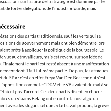
scussions sur la suite de la stratégie est dominée par le
it de fortes délégations de l’industrie lourde, mais
nécessaire
gations des partis traditionnels, sauf les verts qui se
positions du gouvernement mais ont bien démontré lors
ient prêts à appliquer la politique de la bourgesoie. Le
 de vue aux travailleurs, mais est revenu sur son idée de
s. Finalement le parti est resté absent à une manifestation
rnement dont il fait lui-même partie. De plus, les attaques
du SP.a : c’est en effet Freya Van Den Bossche qui s’est
e l’opposition comme le CD&V et le VB avaient du mal à se
’étaient pas d’accord. Ces deux partis disent en choeur
embres du Vlaams Belang ont en outre la nostalgie du
t avec des slogans tel que : « Le travail produit, la grève