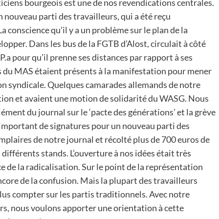
iticiens bourgeois est une de nos revendications centrales.
ouveau parti des travailleurs, qui a été reçu
 conscience qu’il y a un problème sur le plan de la
lopper. Dans les bus de la FGTB d’Alost, circulait à côté
P.a pour qu’il prenne ses distances par rapport à ses
ts du MAS étaient présents à la manifestation pour mener
ion syndicale. Quelques camarades allemands de notre
tion et avaient une motion de solidarité du WASG. Nous
ément du journal sur le ‘pacte des générations’ et la grève
 important de signatures pour un nouveau parti des
plaires de notre journal et récolté plus de 700 euros de
 différents stands. L’ouverture à nos idées était très
e de la radicalisation. Sur le point de la représentation
ncore de la confusion. Mais la plupart des travailleurs
plus compter sur les partis traditionnels. Avec notre
s, nous voulons apporter une orientation à cette