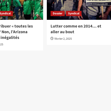
Syndical
Dossier
Syndical
ribuer « toutes les
Lutter comme en 2014… et
? Non, l’Arizona
aller au bout
s inégalités
février 2, 2025
025