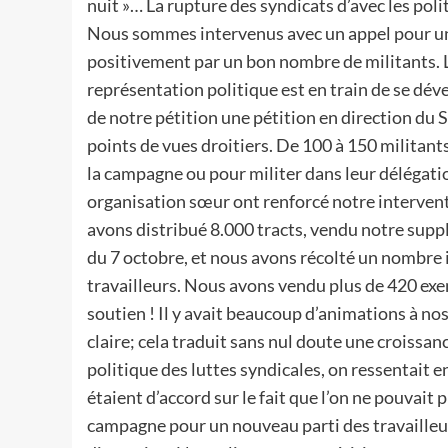
nuit »… La rupture des syndicats d’avec les pol
Nous sommes intervenus avec un appel pour un n
positivement par un bon nombre de militants. La
représentation politique est en train de se déve
de notre pétition une pétition en direction du S
points de vues droitiers. De 100 à 150 militan
la campagne ou pour militer dans leur délégat
organisation sœur ont renforcé notre interven
avons distribué 8.000 tracts, vendu notre suppl
du 7 octobre, et nous avons récolté un nombre
travailleurs. Nous avons vendu plus de 420 exem
soutien ! Il y avait beaucoup d’animations à nos
claire; cela traduit sans nul doute une croissanc
politique des luttes syndicales, on ressentait e
étaient d’accord sur le fait que l’on ne pouvait 
campagne pour un nouveau parti des travailleur