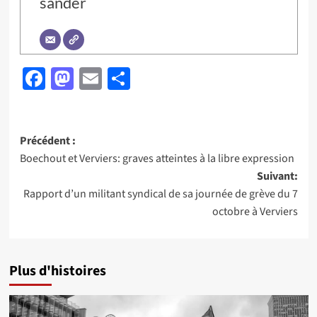
sander
Facebook
Mastodon
Email
Partager
Navigation
Précédent :
Boechout et Verviers: graves atteintes à la libre expression
d’article
Suivant:
Rapport d’un militant syndical de sa journée de grève du 7
octobre à Verviers
Plus d'histoires