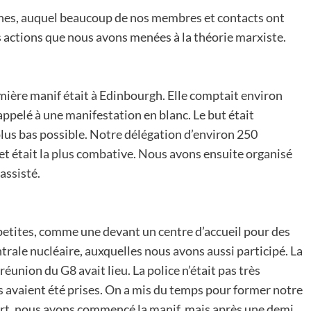
unes, auquel beaucoup de nos membres et contacts ont
es actions que nous avons menées à la théorie marxiste.
emière manif était à Edinbourgh. Elle comptait environ
ppelé à une manifestation en blanc. Le but était
plus bas possible. Notre délégation d’environ 250
et était la plus combative. Nous avons ensuite organisé
assisté.
 petites, comme une devant un centre d’accueil pour des
rale nucléaire, auxquelles nous avons aussi participé. La
réunion du G8 avait lieu. La police n’était pas très
 avaient été prises. On a mis du temps pour former notre
urt, nous avons commencé la manif, mais après une demi