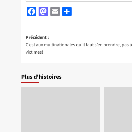
Facebook
Mastodon
Email
Partager
Navigation
Précédent :
C’est aux multinationales qu’il faut s’en prendre, pas à
d’article
victimes!
Plus d'histoires