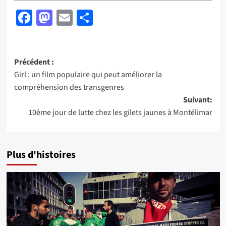
Facebook
Mastodon
Email
Partager
Navigation
Précédent :
Girl : un film populaire qui peut améliorer la
d’article
compréhension des transgenres
Suivant:
10ème jour de lutte chez les gilets jaunes à Montélimar
Plus d'histoires