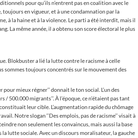
raditionnels pour qu’ils n’entrent pas en coalition avec le
, toujours en vigueur, et à une condamnation par la
 à la haine et à la violence. Le parti a été interdit, mais il
ng. La même année, il a obtenu son score électoral le plus
. Blokbuster a lié la lutte contre le racisme à celle
nous sommes toujours concentrés sur le mouvement des
 pour mieux régner’’ donnait le ton social. L’un des
 / 500.000 migrants’’. À l’époque, ce n’étaient pas tant
 constituait leur cible. L’augmentation rapide du chômage
vail. Notre slogan ‘‘Des emplois, pas de racisme’’ visait à
eindre non seulement les convaincus, mais aussi la base
s la lutte sociale. Avec un discours moralisateur, la gauche