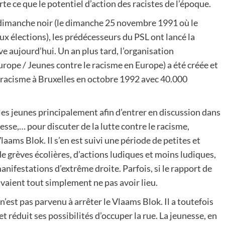
te ce que le potentiel d’action des racistes de l’époque.
e dimanche noir (le dimanche 25 novembre 1991 où le
x élections), les prédécesseurs du PSL ont lancé la
e aujourd’hui. Un an plus tard, l’organisation
rope / Jeunes contre le racisme en Europe) a été créée et
 racisme à Bruxelles en octobre 1992 avec 40.000
les jeunes principalement afin d’entrer en discussion dans
nesse,… pour discuter de la lutte contre le racisme,
Vlaams Blok. Il s’en est suivi une période de petites et
de grèves écolières, d’actions ludiques et moins ludiques,
nifestations d’extrême droite. Parfois, si le rapport de
uvaient tout simplement ne pas avoir lieu.
n’est pas parvenu à arrêter le Vlaams Blok. Il a toutefois
t réduit ses possibilités d’occuper la rue. La jeunesse, en