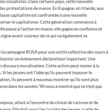
dées socialistes. Dans certains pays, cette nouvelle
e des protestations de masse. En Espagne, en Irlande, aux
lasse capitaliste est confrontée à une nouvelle
enverser le capitalisme. Cette génération commence à
lle passe à l’action en masse, elle gagne en confiance et
n signe avant-coureur de ce qui va également se
de la campagne ROSA pour une sortie collective des cours à
résenter un événement déclencheur important. Une
un discours moralisateur. Cette action peut mener à la
 Si les jeunes ont l’idée qu’ils peuvent imposer le
sation, ils peuvent à nouveau montrer qu’ils sont plus
acisme dans les années ’90 nous a montré que ce n’est pas
impose, allant à l’encontre du climat de racisme et de
se. Elle doit aussi lier la lutte des jeunes à celle de