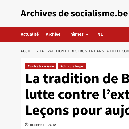
Aller
Archives de socialisme.be
au
contenu
Actualité
Archive
Thèmes
NL
ACCUEIL
LA TRADITION DE BLOKBUSTER DANS LA LUTTE CON
Contre le racisme
Politique belge
La tradition de 
lutte contre l’ex
Leçons pour auj
octobre 15, 2018