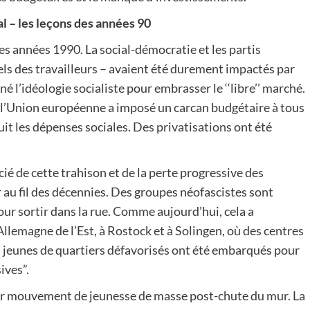
l – les leçons des années 90
es années 1990. La social-démocratie et les partis
els des travailleurs – avaient été durement impactés par
é l’idéologie socialiste pour embrasser le ‘‘libre’’ marché.
 l’Union européenne a imposé un carcan budgétaire à tous
uit les dépenses sociales. Des privatisations ont été
ié de cette trahison et de la perte progressive des
au fil des décennies. Des groupes néofascistes sont
our sortir dans la rue. Comme aujourd’hui, cela a
llemagne de l’Est, à Rostock et à Solingen, où des centres
s jeunes de quartiers défavorisés ont été embarqués pour
ives”.
ier mouvement de jeunesse de masse post-chute du mur. La