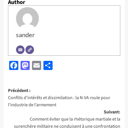
Author
sander
Facebook
Mastodon
Email
Partager
Navigation
Précédent :
Conflits d’intérêts et dissimilation : la N-VA roule pour
d’article
l’industrie de l’armement
Suivant:
Comment éviter que la rhétorique martiale et la
surenchère militaire ne conduisent à une confrontation