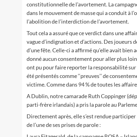
constitutionnelle de l’avortement. La campagne
dans le mouvement de masse qui a conduit à l’
l’abolition de l’interdiction de l’avortement.
Tout cela a assuré que ce verdict dans une aff
vague d’indignation et d’actions. Des joueurs d
d’une fête. Celle-ci a affirmé qu’elle avait bien
donné aucun consentement pour aller plus loin. 
ont pu pour faire reporter la responsabilité sur
été présentés comme ‘‘preuves’’ de consentemen
victime. Comme dans 94 % de toutes les affaires
A Dublin, notre camarade Ruth Coppinger (dépu
parti-frère irlandais) a pris la parole au Parle
Directement après, elle s’est rendue participer
de l’une de ses prises de parole :
Laura Fitzgerald, de la campagne ROSA – Irland