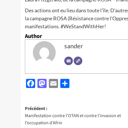
Des actions ont eu lieu dans toute l’île. D’aut
la campagne ROSA (Résistance contre l’Oppressio
manifestations. #WeStandWithHer!
Author
sander
Facebook
Mastodon
Email
Partager
Navigation
Précédent :
Manifestation contre l’OTAN et contre l’invasion et
d’article
l’occupation d’Afrin