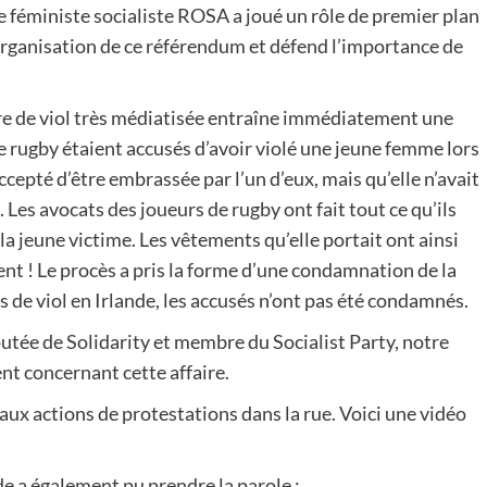
 féministe socialiste ROSA a joué un rôle de premier plan
organisation de ce référendum et défend l’importance de
aire de viol très médiatisée entraîne immédiatement une
e rugby étaient accusés d’avoir violé une jeune femme lors
 accepté d’être embrassée par l’un d’eux, mais qu’elle n’avait
Les avocats des joueurs de rugby ont fait tout ce qu’ils
 la jeune victime. Les vêtements qu’elle portait ont ainsi
t ! Le procès a pris la forme d’une condamnation de la
 de viol en Irlande, les accusés n’ont pas été condamnés.
tée de Solidarity et membre du Socialist Party, notre
ment concernant cette affaire.
 aux actions de protestations dans la rue. Voici une vidéo
e a également pu prendre la parole :