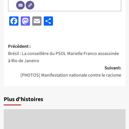
Facebook
Mastodon
Email
Partager
Navigation
Précédent :
Brésil : La conseillère du PSOL Marielle Franco assassinée
d’article
à Rio de Janeiro
Suivant:
[PHOTOS] Manifestation nationale contre le racisme
Plus d'histoires