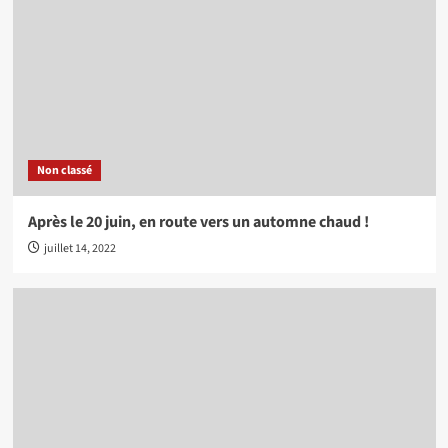
Non classé
Après le 20 juin, en route vers un automne chaud !
juillet 14, 2022