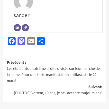
sander
Facebook
Mastodon
Email
Partager
Navigation
Précédent :
Les étudiants d’extrême droite divisés sur leur marche de
d’article
la haine. Pour une forte manifestation antifasciste le 22
mars!
Suivant:
[PHOTOS] Vottem, 19 ans, je ne l’accepte toujours pas!